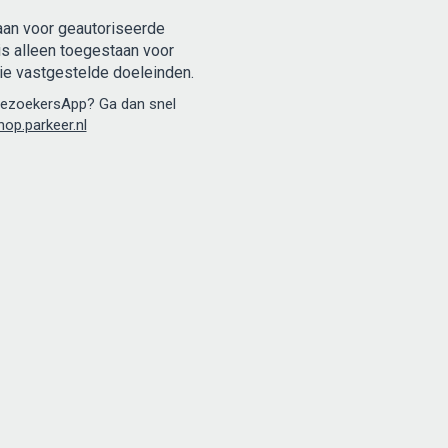
aan voor geautoriseerde
is alleen toegestaan voor
tie vastgestelde doeleinden.
BezoekersApp? Ga dan snel
hop.parkeer.nl